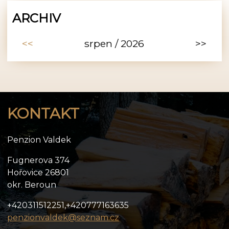
ARCHIV
<<
srpen / 2026
>>
KONTAKT
Penzion Valdek
Fugnerova 374
Hořovice 26801
okr. Beroun
+420311512251,+420777163635
penzionvaldek@seznam.cz