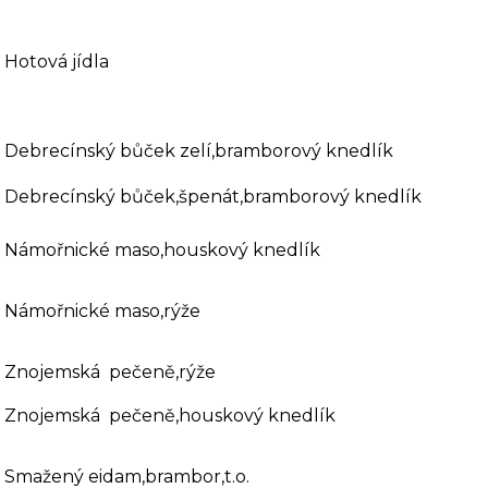
Hotová jídla
Debrecínský bůček zelí,bramborový knedlík
Debrecínský bůček,špenát,bramborový knedlík
Námořnické maso,houskový knedlík
Námořnické maso,rýže
Znojemská pečeně,rýže
Znojemská pečeně,houskový knedlík
Smažený eidam,brambor,t.o.