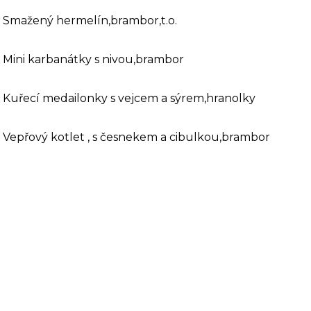
Smažený hermelín,brambor,t.o.
Mini karbanátky s nivou,brambor
Kuřecí medailonky s vejcem a sýrem,hranolky
Vepřový kotlet , s česnekem a cibulkou,brambor